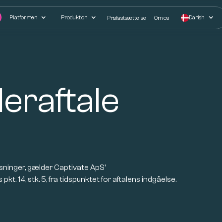
Platformen
Produktion
Danish
Prisfastsættelse
Om os
eraftale
ysninger, gælder Captivate ApS'
t. 14, stk. 5, fra tidspunktet for aftalens indgåelse.